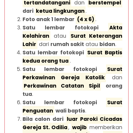
tertandatangani
dan
berstempel
dari
ketua lingkungan
.
Foto anak 1 lembar
(4 x 6)
.
Satu lembar fotokopi
Akta
Kelahiran
atau
Surat Keterangan
Lahir
dari
rumah sakit
atau
bidan
.
Satu lembar fotokopi
Surat Baptis
kedua orang tua
.
Satu lembar fotokopi
Surat
Perkawinan Gereja Katolik
dan
Perkawinan Catatan Sipil
orang
tua
.
Satu lembar fotokopi
Surat
Penguatan
wali baptis
.
Bila calon dari
luar Paroki Cicadas
Gereja St. Odilia
,
wajib
memberikan